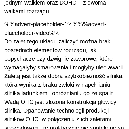
jednym wałkiem oraz DOHC – z dwoma
wałkami rozrządu.
%%advert-placeholder-1%%%%advert-
placeholder-video%%
Do zalet tego układu zaliczyć można brak
pośrednich elementów rozrządu, jak
popychacze czy dźwignie zaworowe, które
wymagałyby smarowania i mogłyby ulec awarii.
Zaletą jest także dobra szybkobieżność silnika,
która wynika z braku zwłoki w napełnianiu
silnika ładunkiem i opróżnianiu go ze spalin.
Wadą OHC jest złożona konstrukcja głowicy
silnika. Opanowanie technologii produkcji
silników OHC, w połączeniu z ich zaletami
spowodowała, że praktycznie nie spotykane są