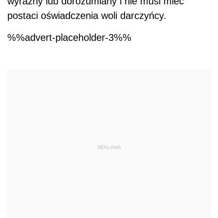
wyraźny lub dorozumiany i nie musi mieć
postaci oświadczenia woli darczyńcy.
%%advert-placeholder-3%%