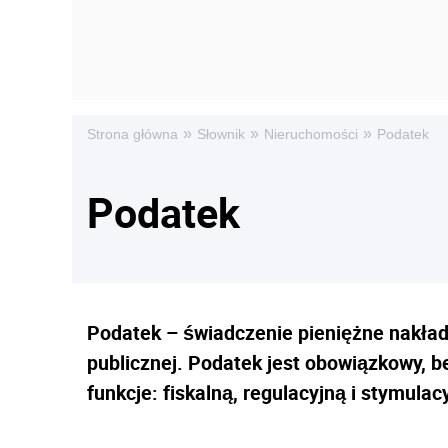
»
»
»
Strona główna
Słownik
Nieruchomości
Podatek
Podatek
Podatek – świadczenie pieniężne nakład
publicznej. Podatek jest obowiązkowy, b
funkcje: fiskalną, regulacyjną i stymulac