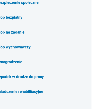
ezpieczenie społeczne
lop bezpłatny
lop na żądanie
lop wychowawczy
nagrodzenie
padek w drodze do pracy
iadczenie rehabilitacyjne