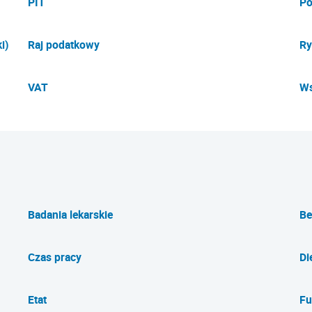
PIT
Po
i)
Raj podatkowy
Ry
VAT
Ws
Badania lekarskie
Be
Czas pracy
Di
Etat
Fu