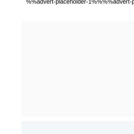
%%advert-placeholder-1%%%%advert-p