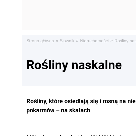
»
»
»
Strona główna
Słownik
Nieruchomości
Rośliny na
Rośliny naskalne
Rośliny, które osiedlają się i rosną na 
pokarmów – na skałach.