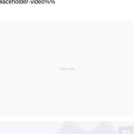
laceholder-video%%