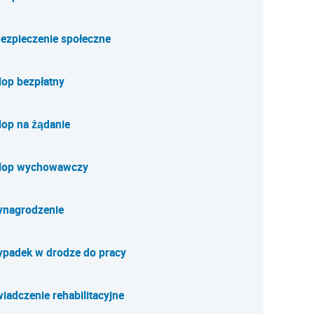
ezpieczenie społeczne
lop bezpłatny
lop na żądanie
lop wychowawczy
nagrodzenie
padek w drodze do pracy
iadczenie rehabilitacyjne