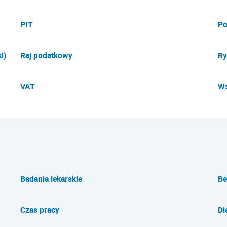
PIT
Po
i)
Raj podatkowy
Ry
VAT
Ws
Badania lekarskie
Be
Czas pracy
Di