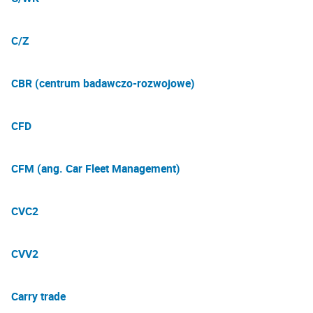
C/Z
CBR (centrum badawczo-rozwojowe)
CFD
CFM (ang. Car Fleet Management)
CVC2
CVV2
Carry trade