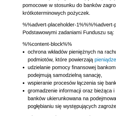
pomocowe w stosunku do banków zagrożo
krótkoterminowych pożyczek.
%%advert-placeholder-1%%%%advert-p
Podstawowymi zadaniami Funduszu są:
%%content-block%%
ochrona wkładów pieniężnych na rach
podmiotów, które powierzają
pieniądz
udzielanie pomocy finansowej bankom, k
podejmują samodzielną sanację,
wspieranie procesów łączenia się ban
gromadzenie informacji oraz bieżąca 
banków ukierunkowana na podejmowani
pogłębianiu się występujących zagroż