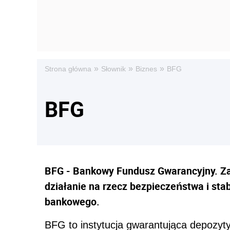
»
»
»
Strona główna
Słownik
Biznes
BFG
BFG
BFG - Bankowy Fundusz Gwarancyjny. Z
działanie na rzecz bezpieczeństwa i sta
bankowego.
BFG to instytucja gwarantująca depozyt