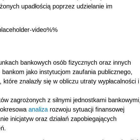
nych upadłością poprzez udzielanie im
laceholder-video%%
unkach bankowych osób fizycznych oraz innych
e
bankom jako instytucjom zaufania publicznego,
tóre znalazły się w obliczu utraty wypłacalności i
ków zagrożonych z silnymi jednostkami bankowymi
i okresowa
analiza
rozwoju sytuacji finansowej
e inicjatyw oraz działań zapobiegających
eń.