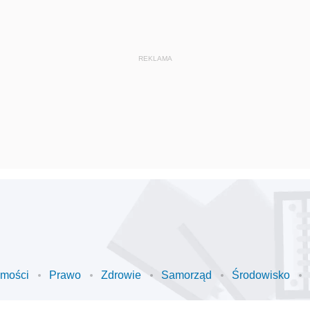
omości
Prawo
Zdrowie
Samorząd
Środowisko