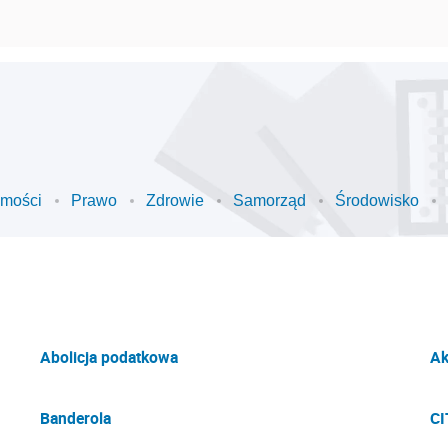
omości
Prawo
Zdrowie
Samorząd
Środowisko
Abolicja podatkowa
Ak
Banderola
CI