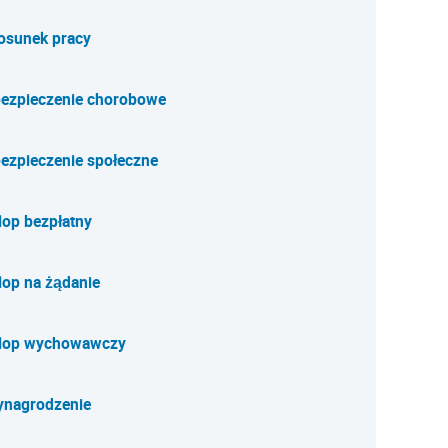
osunek pracy
ezpieczenie chorobowe
ezpieczenie społeczne
lop bezpłatny
lop na żądanie
lop wychowawczy
nagrodzenie