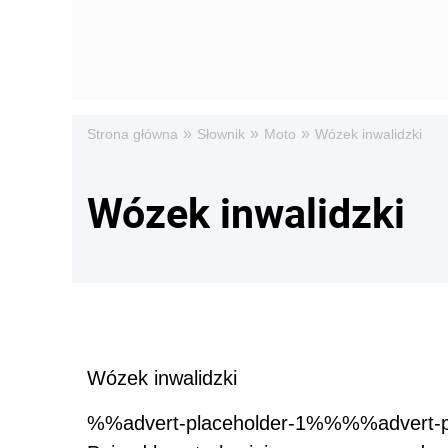
»
»
»
Strona główna
Słownik
Moto
Wózek inwalidzki
Wózek inwalidzki
Wózek inwalidzki
%%advert-placeholder-1%%%%advert-p