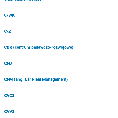
C/WK
C/Z
CBR (centrum badawczo-rozwojowe)
CFD
CFM (ang. Car Fleet Management)
CVC2
CVV2