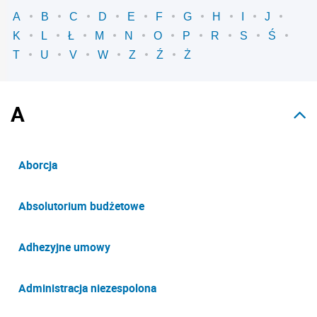
A
B
C
D
E
F
G
H
I
J
K
L
Ł
M
N
O
P
R
S
Ś
T
U
V
W
Z
Ź
Ż
A
Aborcja
Absolutorium budżetowe
Adhezyjne umowy
Administracja niezespolona