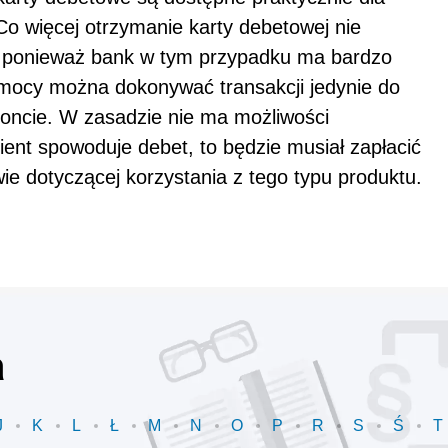
 więcej otrzymanie karty debetowej nie
 ponieważ bank w tym przypadku ma bardzo
omocy można dokonywać transakcji jedynie do
ncie. W zasadzie nie ma możliwości
klient spowoduje debet, to będzie musiał zapłacić
e dotyczącej korzystania z tego typu produktu.
a
J
K
L
Ł
M
N
O
P
R
S
Ś
T