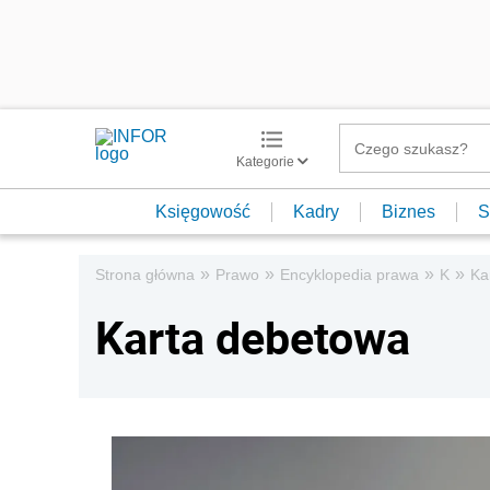
Kategorie
Księgowość
Kadry
Biznes
S
»
»
»
»
Strona główna
Prawo
Encyklopedia prawa
K
Ka
Karta debetowa