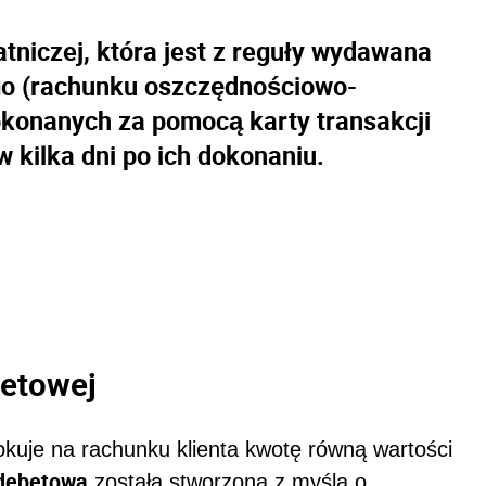
atniczej, która jest z reguły wydawana
o (rachunku oszczędnościowo-
okonanych za pomocą karty transakcji
w kilka dni po ich dokonaniu.
betowej
lokuje na rachunku klienta kwotę równą wartości
 debetowa
została stworzona z myślą o