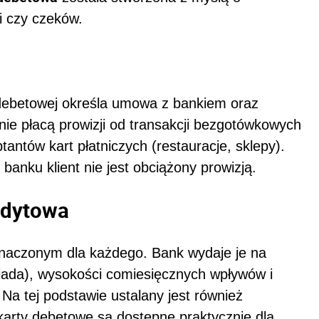
i czy czeków.
y debetowej określa umowa z bankiem oraz
ie płacą prowizji od transakcji bezgotówkowych
tantów kart płatniczych (restauracje, sklepy).
anku klient nie jest obciążony prowizją.
edytowa
naczonym dla każdego. Bank wydaje je na
posiada), wysokości comiesięcznych wpływów i
Na tej podstawie ustalany jest również
 karty debetowe są dostępne praktycznie dla