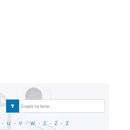
U
V
W
Z
Ź
Ż