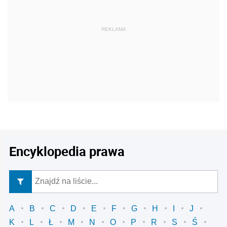
REKLAMA
Encyklopedia prawa
A
B
C
D
E
F
G
H
I
J
K
L
Ł
M
N
O
P
R
S
Ś