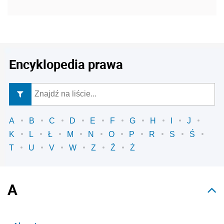
Encyklopedia prawa
A
B
C
D
E
F
G
H
I
J
K
L
Ł
M
N
O
P
R
S
Ś
T
U
V
W
Z
Ź
Ż
A