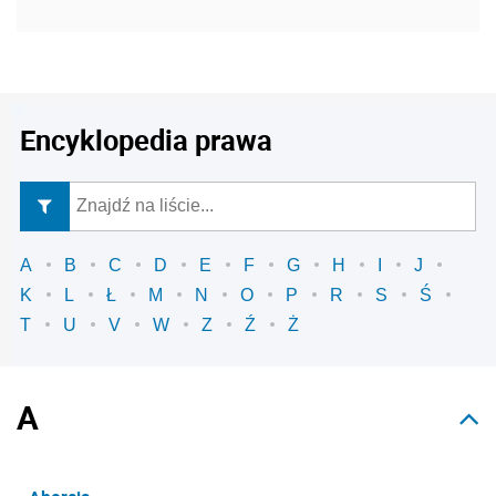
Encyklopedia prawa
A
B
C
D
E
F
G
H
I
J
K
L
Ł
M
N
O
P
R
S
Ś
T
U
V
W
Z
Ź
Ż
A