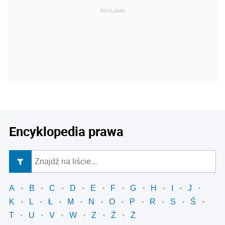
REKLAMA
Encyklopedia prawa
A
B
C
D
E
F
G
H
I
J
K
L
Ł
M
N
O
P
R
S
Ś
T
U
V
W
Z
Ź
Ż