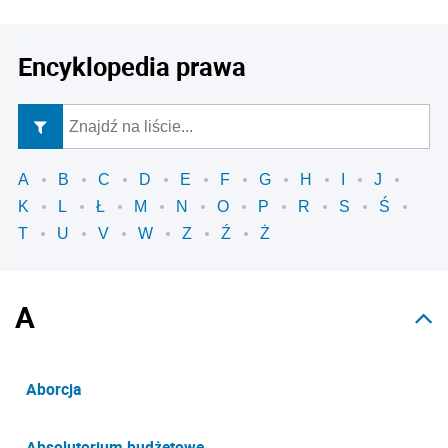
Encyklopedia prawa
A
B
C
D
E
F
G
H
I
J
K
L
Ł
M
N
O
P
R
S
Ś
T
U
V
W
Z
Ź
Ż
A
Aborcja
Absolutorium budżetowe