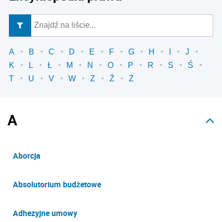
A
B
C
D
E
F
G
H
I
J
K
L
Ł
M
N
O
P
R
S
Ś
T
U
V
W
Z
Ź
Ż
A
Aborcja
Absolutorium budżetowe
Adhezyjne umowy