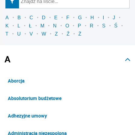
A
B
C
D
E
F
G
H
I
J
K
L
Ł
M
N
O
P
R
S
Ś
T
U
V
W
Z
Ź
Ż
A
Aborcja
Absolutorium budżetowe
Adhezyjne umowy
Administracja niezespolona