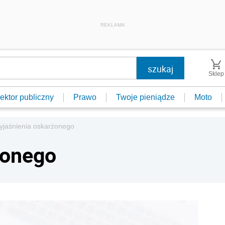
REKLAMA
Sklep
ektor publiczny
Prawo
Twoje pieniądze
Moto
yjaśnienia oskarżonego
żonego