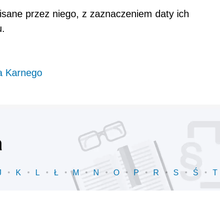
sane przez niego, z zaznaczeniem daty ich
u.
a Karnego
a
J
K
L
Ł
M
N
O
P
R
S
Ś
T