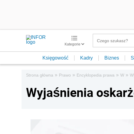
Kategorie
Księgowość
Kadry
Biznes
S
»
»
»
»
Strona główna
Prawo
Encyklopedia prawa
W
W
Wyjaśnienia oskar