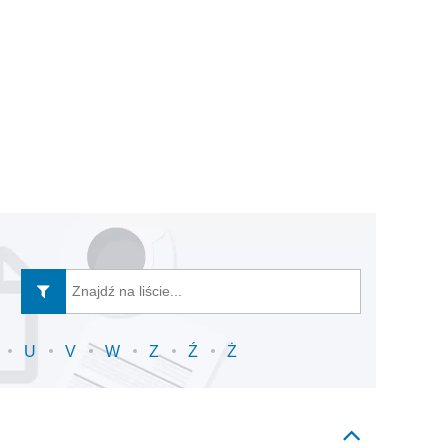
U
V
W
Z
Ź
Ż