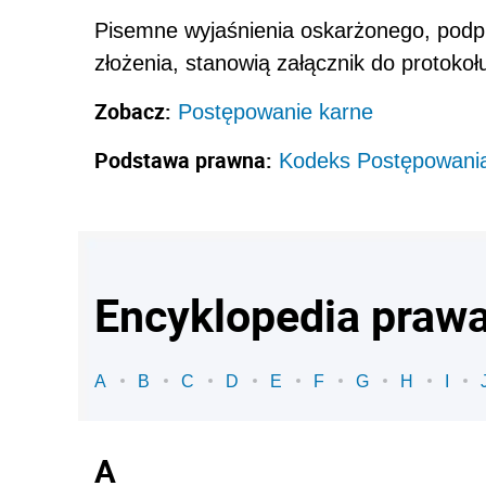
Pisemne wyjaśnienia oskarżonego, podpi
złożenia, stanowią załącznik do protokoł
Zobacz:
Postępowanie karne
Podstawa prawna:
Kodeks Postępowani
Encyklopedia praw
A
B
C
D
E
F
G
H
I
A