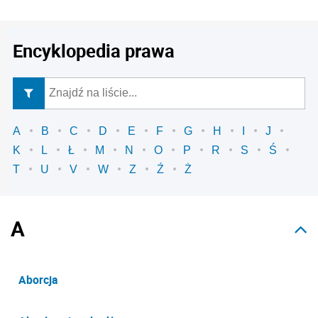
Encyklopedia prawa
A
B
C
D
E
F
G
H
I
J
K
L
Ł
M
N
O
P
R
S
Ś
T
U
V
W
Z
Ź
Ż
A
Aborcja