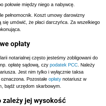
 po połowie między niego a nabywcę.
le pełnomocnik. Koszt umowy darowizny
się umówić, że płaci darczyńca. Za wszelkiego
okonująca.
owe opłaty
arii notarialnej często jesteśmy zobligowani do
, np. opłatę sądową, czy
podatek
PCC
. Należy
riusza. Jest nim tylko i wyłącznie taksa
ak oznaczona. Pozostałe
opłaty
notariusz w
dom, bądź urzędom skarbowym.
o zależy jej wysokość