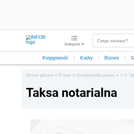
Kategorie
Księgowość
Kadry
Biznes
S
»
»
»
»
Strona główna
Prawo
Encyklopedia prawa
T
Ta
Taksa notarialna