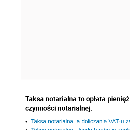
Taksa notarialna to opłata pienię
czynności notarialnej.
Taksa notarialna, a doliczanie VAT-u z
Taksa notarialna - kiedy trzeba ją zapł