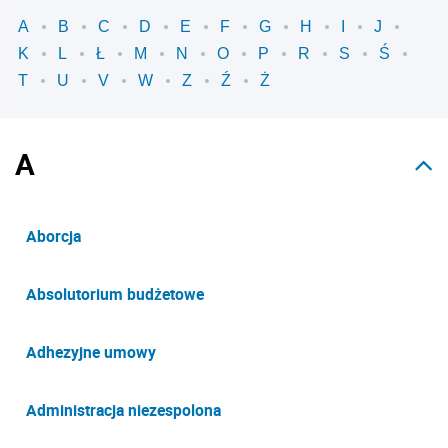
A
B
C
D
E
F
G
H
I
J
K
L
Ł
M
N
O
P
R
S
Ś
T
U
V
W
Z
Ź
Ż
A
Aborcja
Absolutorium budżetowe
Adhezyjne umowy
Administracja niezespolona