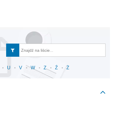
U
V
W
Z
Ź
Ż