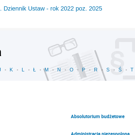
j.
Dziennik Ustaw - rok 2022 poz. 2025
a
J
K
L
Ł
M
N
O
P
R
S
Ś
T
Absolutorium budżetowe
Administracja niezespolona