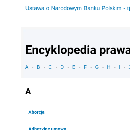
Ustawa o Narodowym Banku Polskim - t
Encyklopedia praw
A
B
C
D
E
F
G
H
I
A
Aborcja
Adhezyjne umowy