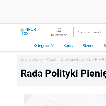
Kategorie
Księgowość
Kadry
Biznes
S
»
»
»
»
Strona główna
Prawo
Encyklopedia prawa
R
Ra
Rada Polityki Pieni