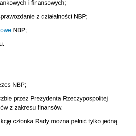
bankowych i finansowych;
sprawozdanie z działalności NBP;
sowe
NBP;
u.
rezes NBP;
czbie przez Prezydenta Rzeczypospolitej
stów z zakresu finansów.
kcję członka Rady można pełnić tylko jedną