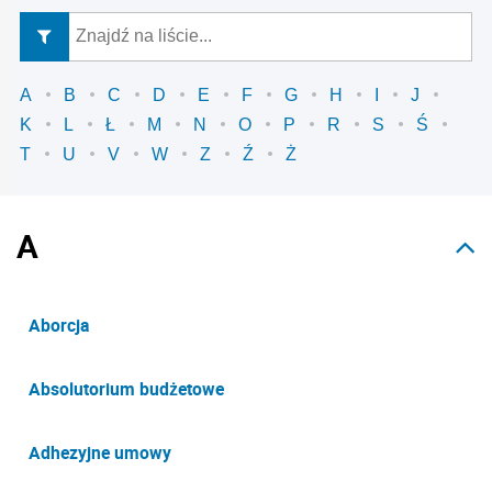
A
B
C
D
E
F
G
H
I
J
K
L
Ł
M
N
O
P
R
S
Ś
T
U
V
W
Z
Ź
Ż
A
Aborcja
Absolutorium budżetowe
Adhezyjne umowy